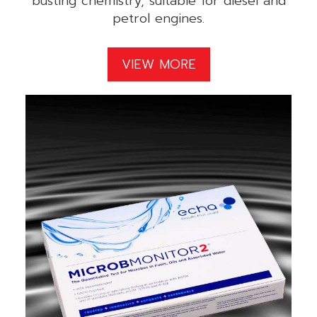
busting chemistry, suitable for diesel and
petrol engines.
VIEW MORE