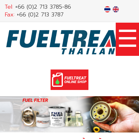
Skip
Tel:
+66 (0)2 713 3785-86
to
Fax:
+66 (0)2 713 3787
main
☰
content